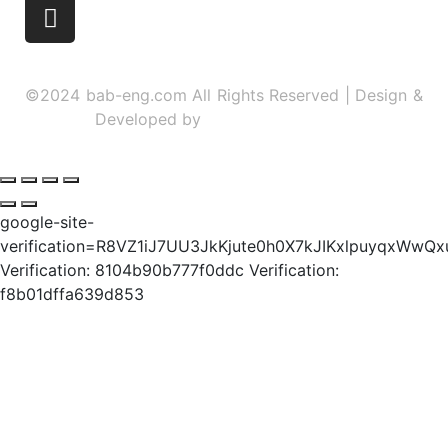
©2024 bab-eng.com All Rights Reserved | Design &
Developed by
Sidhidigital Agency
google-site-
verification=R8VZ1iJ7UU3JkKjute0h0X7kJIKxlpuyqxWwQ
Verification: 8104b90b777f0ddc
Verification:
f8b01dffa639d853