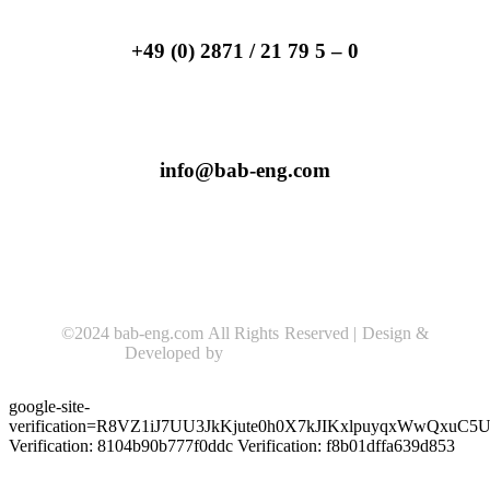
+49 (0) 2871 / 21 79 5 – 0
info@bab-eng.com
©2024 bab-eng.com All Rights Reserved | Design &
Developed by
Sidhidigital Agency
google-site-
verification=R8VZ1iJ7UU3JkKjute0h0X7kJIKxlpuyqxWwQxuC5U
Verification: 8104b90b777f0ddc
Verification: f8b01dffa639d853