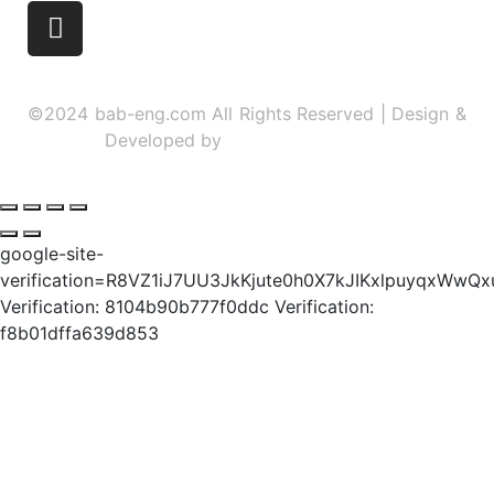
©2024 bab-eng.com All Rights Reserved | Design &
Developed by
Sidhidigital Agency
google-site-
verification=R8VZ1iJ7UU3JkKjute0h0X7kJIKxlpuyqxWwQ
Verification: 8104b90b777f0ddc
Verification:
f8b01dffa639d853