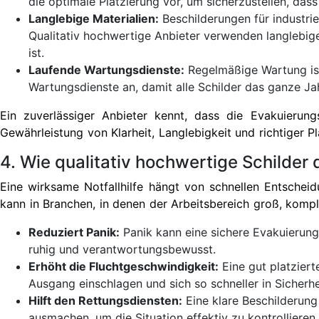
die optimale Platzierung vor, um sicherzustellen, dass 
Langlebige Materialien:
Beschilderungen für industri
Qualitativ hochwertige Anbieter verwenden langlebige 
ist.
Laufende Wartungsdienste:
Regelmäßige Wartung ist 
Wartungsdienste an, damit alle Schilder das ganze Ja
Ein zuverlässiger Anbieter kennt, dass die Evakuierungs
Gewährleistung von Klarheit, Langlebigkeit und richtiger P
4. Wie qualitativ hochwertige Schilde
Eine wirksame Notfallhilfe hängt von schnellen Entscheid
kann in Branchen, in denen der Arbeitsbereich groß, kompl
Reduziert Panik:
Panik kann eine sichere Evakuierung 
ruhig und verantwortungsbewusst.
Erhöht die Fluchtgeschwindigkeit:
Eine gut platzier
Ausgang einschlagen und sich so schneller in Sicherhe
Hilft den Rettungsdiensten:
Eine klare Beschilderung
ausmachen, um die Situation effektiv zu kontrollieren.