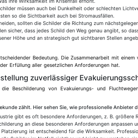
was ihre Wirksamkeit im Krisenfall erhöht.
hilder müssen auch bei Dunkelheit oder schlechten Lichtve
isten so die Sichtbarkeit auch bei Stromausfällen.
eiden, sollten die Schilder die Richtung zum nächstgelege
llen sicher, dass jedes Schild den Weg genau angibt, so das
sener Höhe und an strategisch gut sichtbaren Stellen ang
ntscheidender Bedeutung. Die Zusammenarbeit mit einem v
der Erfüllung aller gesetzlichen Anforderungen hat.
itstellung zuverlässiger Evakuierungssch
r die Beschilderung von Evakuierungs- und Fluchtwege
kunde zählt. Hier sehen Sie, wie professionelle Anbieter d
ndustrie gibt es oft besondere Anforderungen, z. B. größer
schilderung an diese besonderen Anforderungen anpassen und
 Platzierung ist entscheidend für die Wirksamkeit. Profess