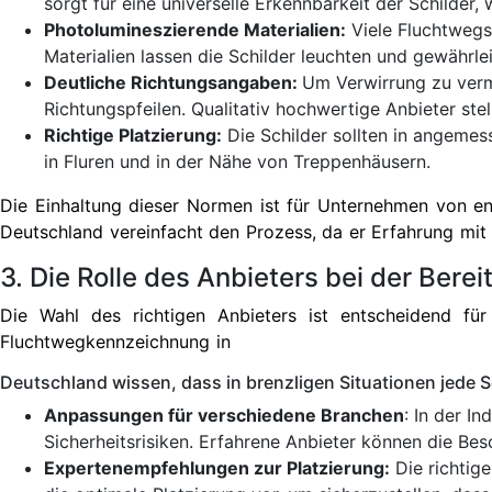
sorgt für eine universelle Erkennbarkeit der Schilder, 
Photolumineszierende Materialien:
Viele Fluchtwegsc
Materialien lassen die Schilder leuchten und gewährle
Deutliche Richtungsangaben:
Um Verwirrung zu verm
Richtungspfeilen. Qualitativ hochwertige Anbieter ste
Richtige Platzierung:
Die Schilder sollten in angemes
in Fluren und in der Nähe von Treppenhäusern.
Die Einhaltung dieser Normen ist für Unternehmen von e
Deutschland vereinfacht den Prozess, da er Erfahrung mit 
3. Die Rolle des Anbieters bei der Bere
Die Wahl des richtigen Anbieters ist entscheidend fü
Fluchtwegkennzeichnung in
Deutschland wissen, dass in brenzligen Situationen jede Se
Anpassungen für verschiedene Branchen
: In der I
Sicherheitsrisiken. Erfahrene Anbieter können die Be
Expertenempfehlungen zur Platzierung:
Die richtige