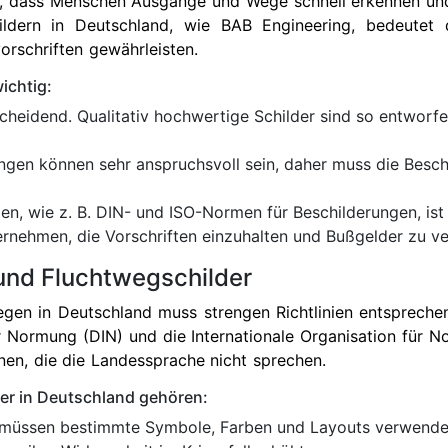
afür, dass Menschen Ausgänge und Wege schnell erkennen u
ldern in Deutschland, wie BAB Engineering, bedeutet di
vorschriften gewährleisten.
ichtig:
tscheidend. Qualitativ hochwertige Schilder sind so entworfe
gen können sehr anspruchsvoll sein, daher muss die Besch
, wie z. B. DIN- und ISO-Normen für Beschilderungen, ist ob
ernehmen, die Vorschriften einzuhalten und Bußgelder zu v
und Fluchtwegschilder
en in Deutschland muss strengen Richtlinien entsprechen
ür Normung (DIN) und die Internationale Organisation für 
onen, die die Landessprache nicht sprechen.
er in Deutschland gehören:
müssen bestimmte Symbole, Farben und Layouts verwenden,